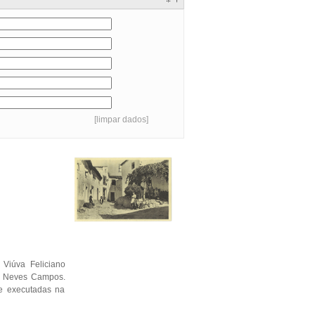
[limpar dados]
 Viúva Feliciano
ão Neves Campos.
e executadas na