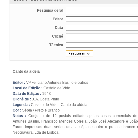
Pesquisa geral
Editor
Data
Cliché
Técnica
Canto da aldeia
Editor :
V.ª Feliciano Antunes Basilio e outros
Local de Edição :
Castelo de Vide
Data de Edição :
1943
Cliché de :
J. A. Costa Pinto
Legenda :
Castelo de Vide - Canto da aldeia
Cor :
Sépia / Preto e Branco
Notas :
Conjunto de 12 postais editados pelas casas comerciais de
Antunes Basilio, Francisco Mendes Correia, João José Alexandre e Jo
Foram impressas duas séries uma a sépia e outra a preto e branco 
Neogravura, Lda de Lisboa.