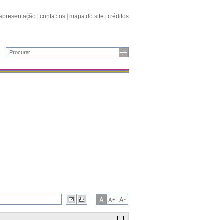
apresentação
|
contactos
|
mapa do site
|
créditos