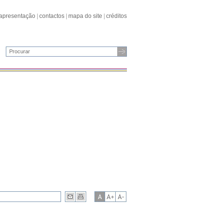
apresentação
|
contactos
|
mapa do site
|
créditos