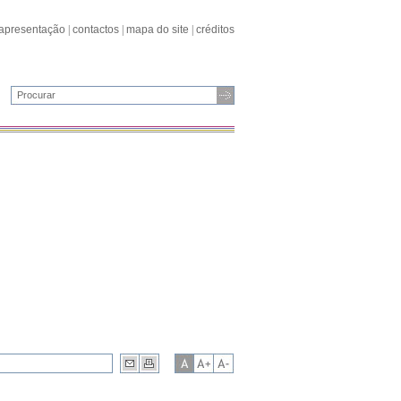
apresentação
|
contactos
|
mapa do site
|
créditos