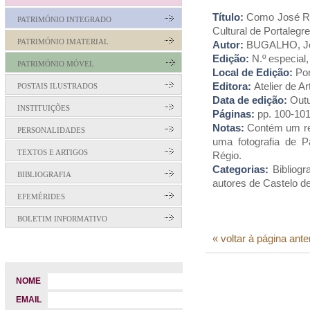
Título:
Como José Ré
PATRIMÓNIO INTEGRADO
Cultural de Portalegre
PATRIMÓNIO IMATERIAL
Autor:
BUGALHO, Joã
Edição:
N.º especial,
PATRIMÓNIO MÓVEL
Local de Edição:
Por
Editora:
Atelier de Ar
POSTAIS ILUSTRADOS
Data de edição:
Outu
INSTITUIÇÕES
Páginas:
pp. 100-10
Notas:
Contém um ret
PERSONALIDADES
uma fotografia de 
TEXTOS E ARTIGOS
Régio.
Categorias:
Bibliogr
BIBLIOGRAFIA
autores de Castelo d
EFEMÉRIDES
BOLETIM INFORMATIVO
« voltar à página ante
NOME
EMAIL