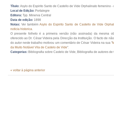
Título:
Asylo do Espirito Santo de Castello de Vide Orphalinato femenino - n
Local de Edição:
Portalegre
Editora:
Typ. Minerva Central
Data de edição:
1898
Notas:
Ver também
Asylo do Espirito Santo de Castello de Vide Orphal
noticia historica.
O presente folheto é a primeira versão (não assinada) da mesma obr
oferecido ao Dr. César Videira pela Direcção da Instituição. O facto de nã
do autor neste trabalho motivou um comentário de César Videira na sua "
M
da Muito Notável Vila de Castelo de Vide
".
Categorias:
Bibliografia sobre Castelo de Vide, Bibliografia de autores de
« voltar à página anterior