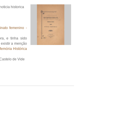
oticia historica
inato femenino -
a, e tinha sido
o existir a menção
emória Histórica
 Castelo de Vide