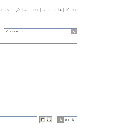
apresentação
|
contactos
|
mapa do site
|
créditos